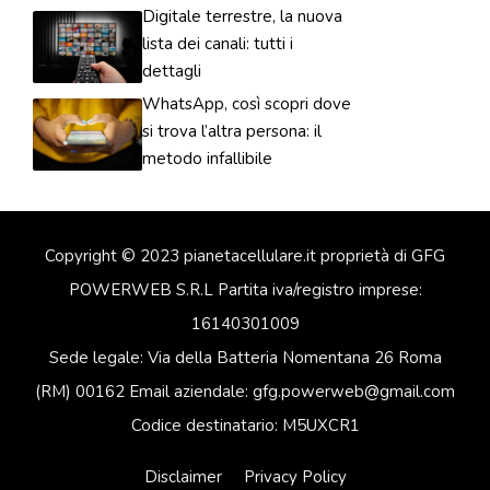
Digitale terrestre, la nuova
lista dei canali: tutti i
dettagli
WhatsApp, così scopri dove
si trova l’altra persona: il
metodo infallibile
Copyright © 2023 pianetacellulare.it proprietà di GFG
POWERWEB S.R.L Partita iva/registro imprese:
16140301009
Sede legale: Via della Batteria Nomentana 26 Roma
(RM) 00162 Email aziendale: gfg.powerweb@gmail.com
Codice destinatario: M5UXCR1
Disclaimer
Privacy Policy