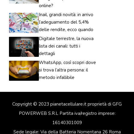
online?
Inail, grandi novità: in arrivo
l’adeguamento del 5,4%
delle rendite, ecco quando
Digitale terrestre, la nuova
lista dei canali: tutti i
dettagli
WhatsApp, così scopri dove
si trova l’altra persona: il
metodo infallibile
Copyright © 2023 pianetacellulare.it proprietà di GFG
POWERWEB S.R.L Partita iva/registro imprese:
16140301009
Sede legale: Via della Batteria Nomentana 26 Roma