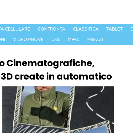
A CELLULARE
CONFRONTA
CLASSIFICA
TABLET
D
NI
VIDEO PROVE
CES
MWC
PREZZI
oto Cinematografiche,
 3D create in automatico