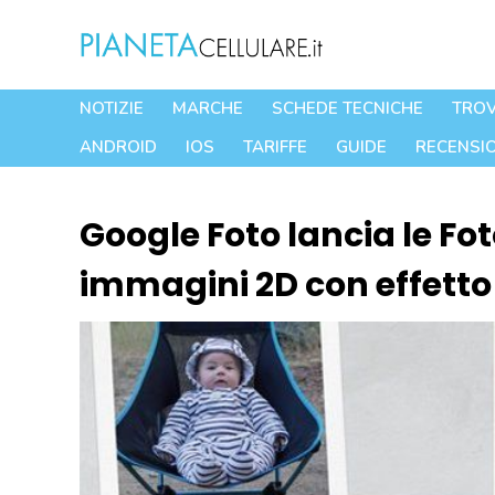
Vai
al
contenuto
NOTIZIE
MARCHE
SCHEDE TECNICHE
TROV
ANDROID
IOS
TARIFFE
GUIDE
RECENSIO
Google Foto lancia le F
immagini 2D con effetto