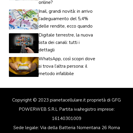
online?
Inail, grandi novità: in arrivo
l’adeguamento del 5,4%
delle rendite, ecco quando
Digitale terrestre, la nuova
lista dei canali: tutti i
dettagli
WhatsApp, così scopri dove
si trova l’altra persona: il
metodo infallibile
Copyright © 2023 pianetacellulare.it proprietà di GFG
POWERWEB S.R.L Partita iva/registro imprese:
16140301009
Sede legale: Via della Batteria Nomentana 26 Roma