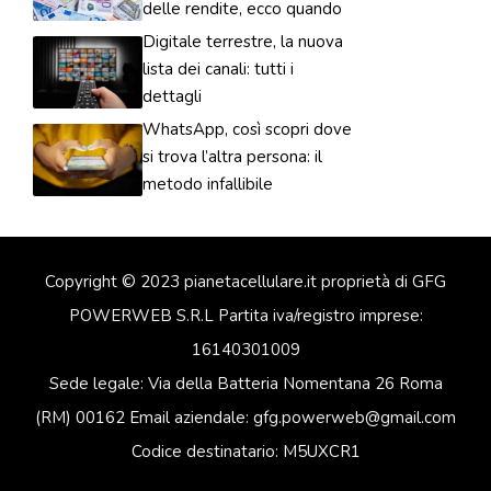
delle rendite, ecco quando
Digitale terrestre, la nuova
lista dei canali: tutti i
dettagli
WhatsApp, così scopri dove
si trova l’altra persona: il
metodo infallibile
Copyright © 2023 pianetacellulare.it proprietà di GFG
POWERWEB S.R.L Partita iva/registro imprese:
16140301009
Sede legale: Via della Batteria Nomentana 26 Roma
(RM) 00162 Email aziendale: gfg.powerweb@gmail.com
Codice destinatario: M5UXCR1