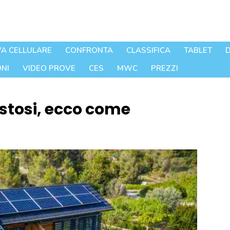
A CELLULARE
CONFRONTA
CLASSIFICA
TABLET
D
NI
VIDEO PROVE
CES
MWC
PREZZI
ostosi, ecco come