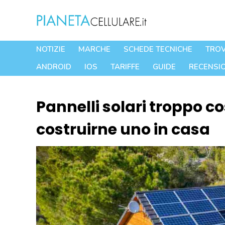
Vai
al
contenuto
NOTIZIE
MARCHE
SCHEDE TECNICHE
TROV
ANDROID
IOS
TARIFFE
GUIDE
RECENSIO
Pannelli solari troppo c
costruirne uno in casa