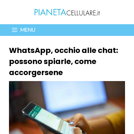
Vai
al
contenuto
MENU
WhatsApp, occhio alle chat:
possono spiarle, come
accorgersene