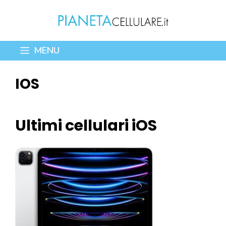
Vai
al
contenuto
MENU
IOS
Ultimi cellulari iOS