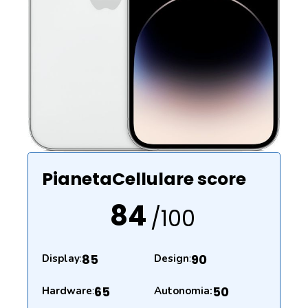
PianetaCellulare score
84
/100
85
90
Display
:
Design
:
65
50
Hardware
:
Autonomia: