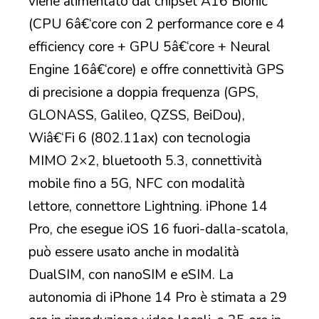
viene alimentato dal chipset A16 Bionic
(CPU 6â€‘core con 2 performance core e 4
efficiency core + GPU 5â€‘core + Neural
Engine 16â€‘core) e offre connettività GPS
di precisione a doppia frequenza (GPS,
GLONASS, Galileo, QZSS, BeiDou),
Wiâ€‘Fi 6 (802.11ax) con tecnologia
MIMO 2×2, bluetooth 5.3, connettività
mobile fino a 5G, NFC con modalità
lettore, connettore Lightning. iPhone 14
Pro, che esegue iOS 16 fuori-dalla-scatola,
può essere usato anche in modalità
DualSIM, con nanoSIM e eSIM. La
autonomia di iPhone 14 Pro è stimata a 29