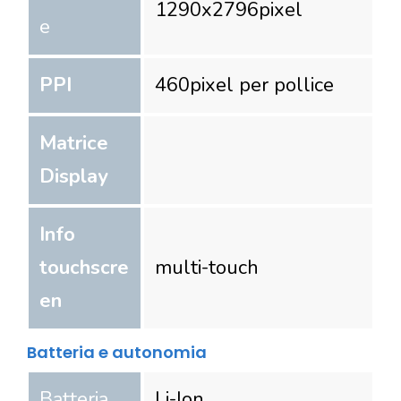
1290
x
2796
pixel
e
PPI
460
pixel per pollice
Matrice
Display
Info
touchscre
multi-touch
en
Batteria e autonomia
Batteria
Li-Ion