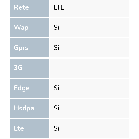
Rete
LTE
Wap
Si
Gprs
Si
3G
Edge
Si
Hsdpa
Si
Lte
Si