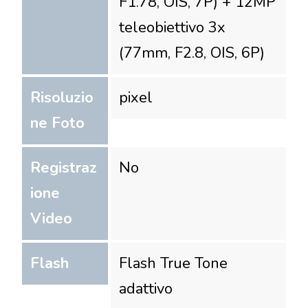
F1.78, OIS, 7P) + 12MP
teleobiettivo 3x
(77mm, F2.8, OIS, 6P)
Risoluzio
pixel
ne Foto
Registraz
No
ione
Video
Flash
Flash True Tone
adattivo