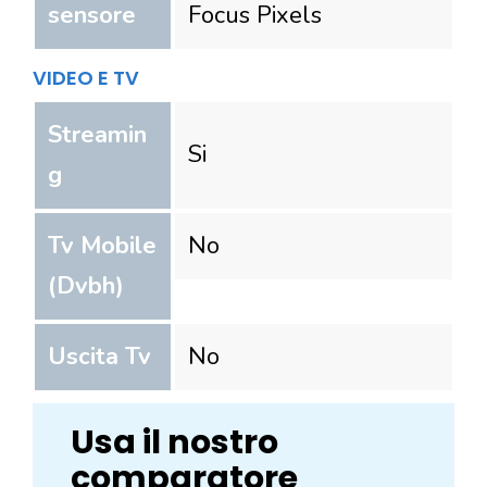
sensore
Focus Pixels
VIDEO E TV
Streamin
Si
g
Tv Mobile
No
(Dvbh)
Uscita Tv
No
Usa il nostro
comparatore