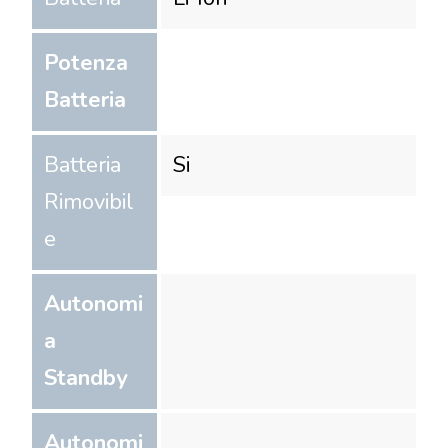
Potenza
Batteria
Batteria
Si
Rimovibil
e
Autonomi
a
Standby
Autonomi