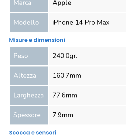
Marca
Apple
Modello
iPhone 14 Pro Max
Misure e dimensioni
Peso
240.0
gr.
Altezza
160.7
mm
Larghezza
77.6
mm
Spessore
7.9
mm
Scocca e sensori