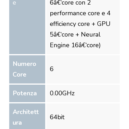
e
6â€‘core con 2
performance core e 4
efficiency core + GPU
5â€‘core + Neural
Engine 16â€‘core)
Numero
6
Core
Potenza
0.00
GHz
Architett
64
bit
ura