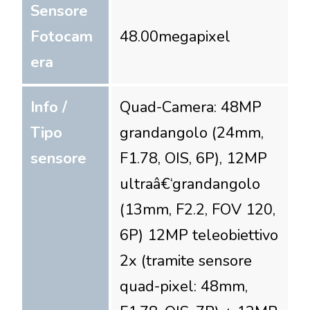
Sensore
Fotocam
48.00
megapixel
era
Info /
Quad-Camera: 48MP
Tipo
grandangolo (24mm,
sensore
F1.78, OIS, 6P), 12MP
ultraâ€‘grandangolo
(13mm, F2.2, FOV 120,
6P) 12MP teleobiettivo
2x (tramite sensore
quad-pixel: 48mm,