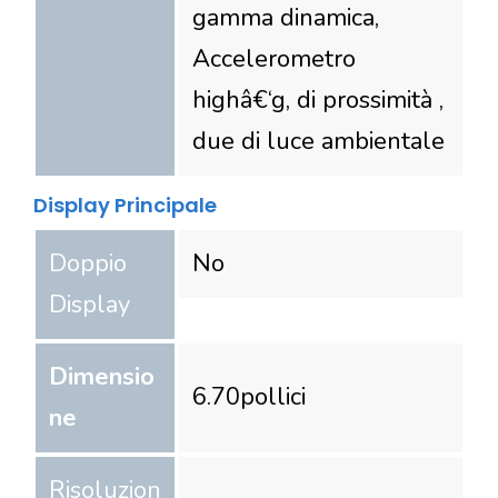
gamma dinamica,
Accelerometro
highâ€‘g, di prossimità ,
due di luce ambientale
Display Principale
Doppio
No
Display
Dimensio
6.70
pollici
ne
Risoluzion