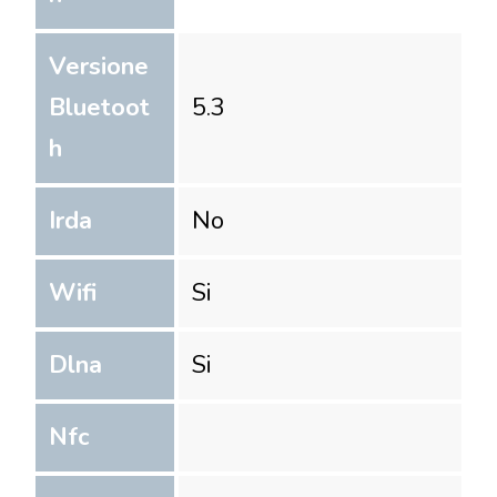
Versione
Bluetoot
5.3
h
Irda
No
Wifi
Si
Dlna
Si
Nfc