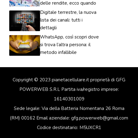
delle rendite, ecco quando
Digitale terrestre, la nuova
lista dei canali: tutti i
dettagli
WhatsApp, così scopri dove
si trova l’altra persona: il
metodo infallibile
Copyright © 2023 pianetacellulare.it proprietà di GFG
POWERWEB S.R.L Partita iva/registro imprese:
16140301009
Sede legale: Via della Batteria Nomentana 26 Roma
(RM) 00162 Email aziendale: gfg.powerweb@gmail.com
Codice destinatario: M5UXCR1