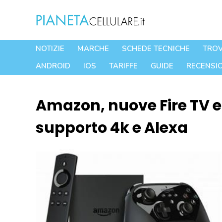
Vai
al
contenuto
NOTIZIE
MARCHE
SCHEDE TECNICHE
TROV
ANDROID
IOS
TARIFFE
GUIDE
RECENSIO
Amazon, nuove Fire TV e 
supporto 4k e Alexa