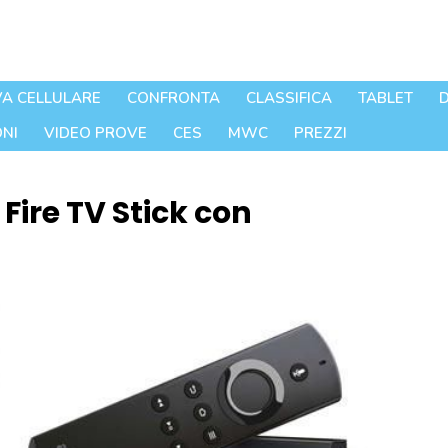
A CELLULARE
CONFRONTA
CLASSIFICA
TABLET
D
NI
VIDEO PROVE
CES
MWC
PREZZI
Fire TV Stick con