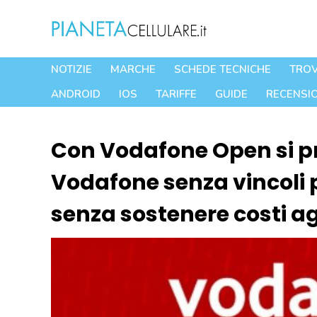
Vai
al
contenuto
NOTIZIE
MARCHE
SCHEDE TECNICHE
TROV
ANDROID
IOS
TARIFFE
GUIDE
RECENSIO
Con Vodafone Open si pr
Vodafone senza vincoli
senza sostenere costi ag