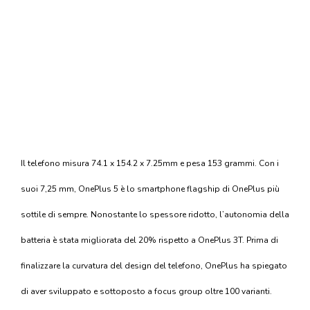
Il telefono misura 74.1 x 154.2 x 7.25mm e pesa 153 grammi. Con i
suoi 7,25 mm, OnePlus 5 è lo smartphone flagship di OnePlus più
sottile di sempre. Nonostante lo spessore ridotto, l’autonomia della
batteria è stata migliorata del 20% rispetto a OnePlus 3T. Prima di
finalizzare la curvatura del design del telefono, OnePlus ha spiegato
di aver sviluppato e sottoposto a focus group oltre 100 varianti.