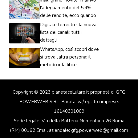
l’adeguamento del 5,4%
delle rendite, ecco quando
Digitale terrestre, la nuova
lista dei canali: tutti i
dettagli
WhatsApp, così scopri dove
si trova l’altra persona: il
metodo infallibile
Copyright © 2023 pianetacellulare.it proprietà di GFG
POWERWEB S.R.L Partita iva/registro imprese:
16140301009
Sede legale: Via della Batteria Nomentana 26 Roma
(RM) 00162 Email aziendale: gfg.powerweb@gmail.com