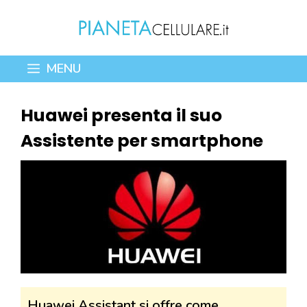
Vai
al
contenuto
MENU
Huawei presenta il suo
Assistente per smartphone
Huawei Assistant si offre come