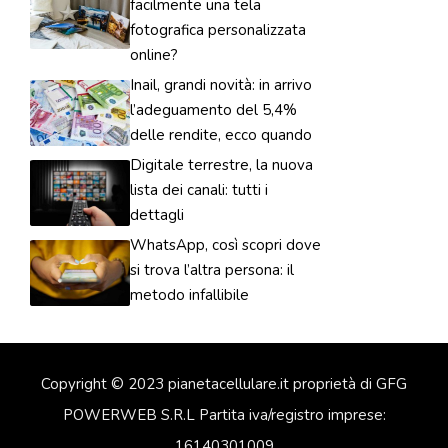
facilmente una tela
fotografica personalizzata
online?
Inail, grandi novità: in arrivo
l’adeguamento del 5,4%
delle rendite, ecco quando
Digitale terrestre, la nuova
lista dei canali: tutti i
dettagli
WhatsApp, così scopri dove
si trova l’altra persona: il
metodo infallibile
Copyright © 2023 pianetacellulare.it proprietà di GFG
POWERWEB S.R.L Partita iva/registro imprese:
16140301009