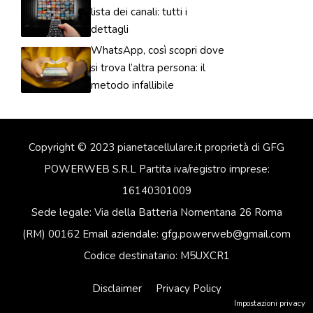
lista dei canali: tutti i
dettagli
WhatsApp, così scopri dove
si trova l’altra persona: il
metodo infallibile
Copyright © 2023 pianetacellulare.it proprietà di GFG
POWERWEB S.R.L Partita iva/registro imprese:
16140301009
Sede legale: Via della Batteria Nomentana 26 Roma
(RM) 00162 Email aziendale: gfg.powerweb@gmail.com
Codice destinatario: M5UXCR1
Disclaimer
Privacy Policy
Impostazioni privacy