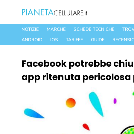
Vai
al
contenuto
NOTIZIE
MARCHE
SCHEDE TECNICHE
TROV
ANDROID
IOS
TARIFFE
GUIDE
RECENSIO
Facebook potrebbe chiu
app ritenuta pericolosa 