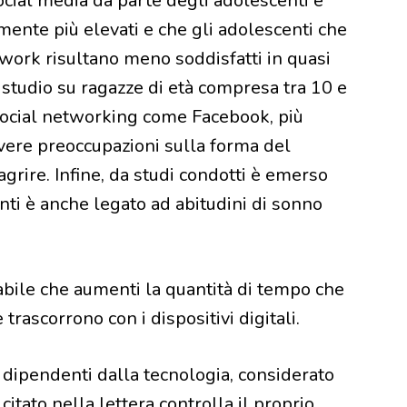
 social media da parte degli adolescenti è
amente più elevati e che gli adolescenti che
twork risultano meno soddisfatti in quasi
o studio su ragazze di età compresa tra 10 e
i social networking come Facebook, più
vere preoccupazioni sulla forma del
agrire. Infine, da studi condotti è emerso
enti è anche legato ad abitudini di sonno
bile che aumenti la quantità di tempo che
trascorrono con i dispositivi digitali.
i dipendenti dalla tecnologia, considerato
citato nella lettera controlla il proprio