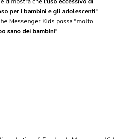
he dimostra che
l’uso eccessivo di
oso per i bambini e gli adolescenti
"
o che Messenger Kids possa "molto
po sano dei bambini
".