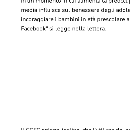
In un momento in cui aumenta la preoccupa
media influisce sul benessere degli adol
incoraggiare i bambini in età prescolare a
Facebook" si legge nella lettera.