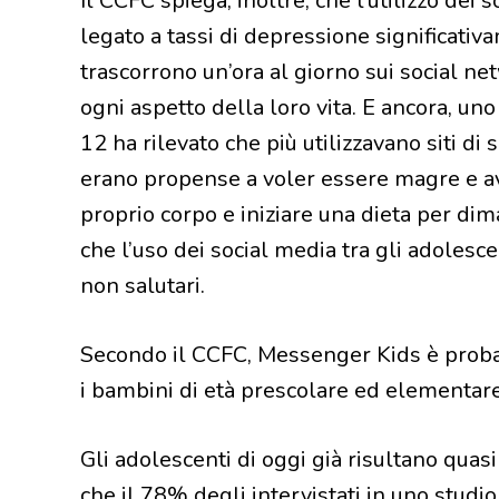
Il CCFC spiega, inoltre, che l’utilizzo dei
legato a tassi di depressione significativ
trascorrono un’ora al giorno sui social ne
ogni aspetto della loro vita. E ancora, un
12 ha rilevato che più utilizzavano siti d
erano propense a voler essere magre e a
proprio corpo e iniziare una dieta per dim
che l’uso dei social media tra gli adolesc
non salutari.
Secondo il CCFC, Messenger Kids è proba
i bambini di età prescolare ed elementare 
Gli adolescenti di oggi già risultano quas
che il 78% degli intervistati in uno studio 