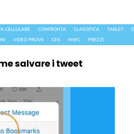
A CELLULARE
CONFRONTA
CLASSIFICA
TABLET
D
NI
VIDEO PROVE
CES
MWC
PREZZI
ome salvare i tweet