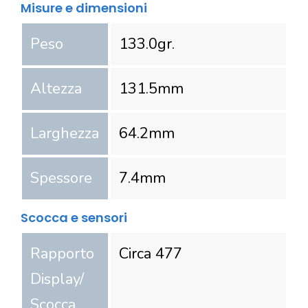
Misure e dimensioni
Peso
133.0
gr.
Altezza
131.5
mm
Larghezza
64.2
mm
Spessore
7.4
mm
Scocca e sensori
Rapporto
Circa 477
Display/
Scocca