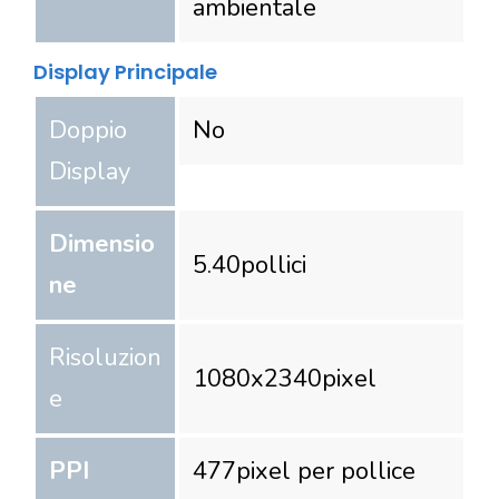
ambientale
Display Principale
Doppio
No
Display
Dimensio
5.40
pollici
ne
Risoluzion
1080
x
2340
pixel
e
PPI
477
pixel per pollice