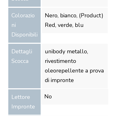
Colorazio
Nero, bianco, (Product)
ni
Red, verde, blu
Disponibili
Dettagli
unibody metallo,
Scocca
rivestimento
oleorepellente a prova
di impronte
No
Lettore
Impronte