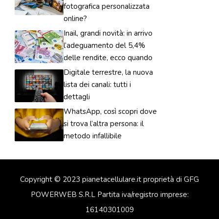
fotografica personalizzata
online?
Inail, grandi novità: in arrivo
l’adeguamento del 5,4%
delle rendite, ecco quando
Digitale terrestre, la nuova
lista dei canali: tutti i
dettagli
WhatsApp, così scopri dove
si trova l’altra persona: il
metodo infallibile
Copyright © 2023 pianetacellulare.it proprietà di GFG
POWERWEB S.R.L Partita iva/registro imprese:
16140301009