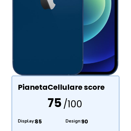
PianetaCellulare score
75
/100
85
90
Display
:
Design
: