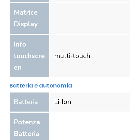
Matrice
Display
Info
touchscre
multi-touch
en
Batteria e autonomia
Batteria
Li-Ion
Potenza
Batteria