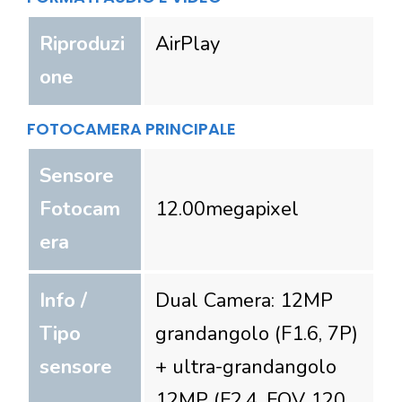
Riproduzi
AirPlay
one
FOTOCAMERA PRINCIPALE
Sensore
Fotocam
12.00
megapixel
era
Info /
Dual Camera: 12MP
Tipo
grandangolo (F1.6, 7P)
sensore
+ ultra-grandangolo
12MP (F2.4, FOV 120,