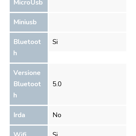
MicroUsb
Miniusb
Bluetoot
Si
h
Versione
Bluetoot
5.0
h
Irda
No
Wifi
Si