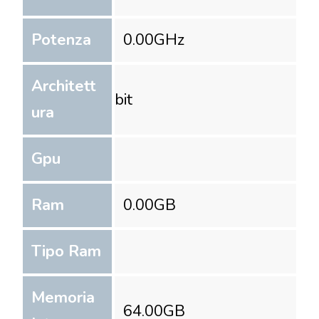
Potenza
0.00
GHz
Architett
bit
ura
Gpu
Ram
0.00
GB
Tipo Ram
Memoria
64.00
GB