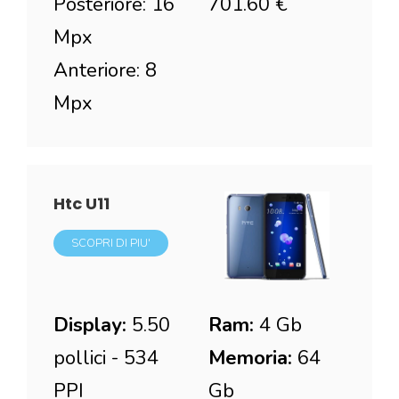
Posteriore: 16
701.60 €
Mpx
Anteriore: 8
Mpx
Htc U11
SCOPRI DI PIU'
Display:
5.50
Ram:
4 Gb
pollici - 534
Memoria:
64
PPI
Gb