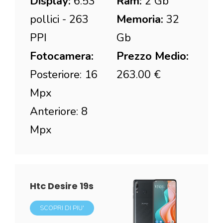
Display:
6.53
Ram:
2 Gb
pollici - 263
Memoria:
32
PPI
Gb
Fotocamera:
Prezzo Medio:
Posteriore: 16
263.00 €
Mpx
Anteriore: 8
Mpx
Htc Desire 19s
SCOPRI DI PIU'