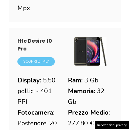
Mpx
Htc Desire 10
Pro
SCOPRI DI PIU'
Display:
5.50
Ram:
3 Gb
pollici - 401
Memoria:
32
PPI
Gb
Fotocamera:
Prezzo Medio:
Posteriore: 20
277.80 €
Impostazioni privacy