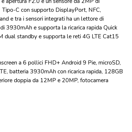
 e apertura F2.0 e un sensore da 2MP di
 Tipo-C con supporto DisplayPort, NFC,
d e tra i sensori integrati ha un lettore di
à di 3930mAh e supporta la ricarica rapida Quick
M dual standby e supporta le reti 4G LTE Cat15
screen a 6 pollici FHD+ Android 9 Pie, microSD,
TE, batteria 3930mAh con ricarica rapida, 128GB
riore doppia da 12MP e 20MP, fotocamera