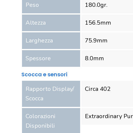
Peso
180.0
gr.
Altezza
156.5
mm
Larghezza
75.9
mm
Spessore
8.0
mm
Scocca e sensori
Rapporto Display/
Circa 402
Scocca
Colorazioni
Extraordinary Pu
Disponibili