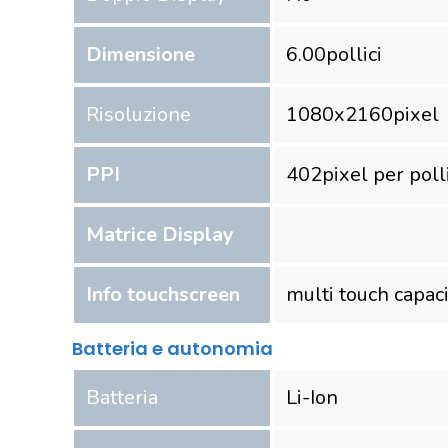
Dimensione
6.00
pollici
Risoluzione
1080
x
2160
pixel
PPI
402
pixel per poll
Matrice Display
Info touchscreen
multi touch capaci
Batteria e autonomia
Batteria
Li-Ion