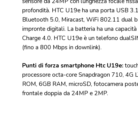
sensore da 24MP con lunghezza focale fissa
profondità. HTC U19e ha una porta USB 3.1
Bluetooth 5.0, Miracast, WiFi 802.11 dual ban
impronte digitali. La batteria ha una capacit
Charge 4.0. HTC U19e è un telefono dualSI
(fino a 800 Mbps in downlink).
Punti di forza smartphone Htc U19e:
touch
processore octa-core Snapdragon 710, 4G L
ROM, 6GB RAM, microSD, fotocamera poste
frontale doppia da 24MP e 2MP.