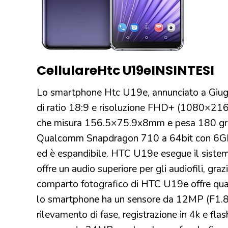
Cellulare
Htc U19e
IN
SINTESI
Lo smartphone Htc U19e, annunciato a Giugn
di ratio 18:9 e risoluzione FHD+ (1080×2160 p
che misura 156.5×75.9x8mm e pesa 180 gra
Qualcomm Snapdragon 710 a 64bit con 6G
ed è espandibile. HTC U19e esegue il siste
offre un audio superiore per gli audiofili, g
comparto fotografico di HTC U19e offre quattr
lo smartphone ha un sensore da 12MP (F1.8
rilevamento di fase, registrazione in 4k e fl