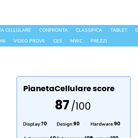
A CELLULARE
CONFRONTA
CLASSIFICA
TABLET
D
NI
VIDEO PROVE
CES
MWC
PREZZI
PianetaCellulare score
87
/100
70
90
90
Display
:
Design
:
Hardware
: