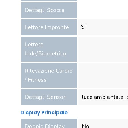
Dettagli Scocca
Si
Lettore Impronte
Lettore
Iride/Biometrico
Rilevazione Cardio
/ Fitness
Dettagli Sensori
luce ambientale, p
Display Principale
Doppio Display
No