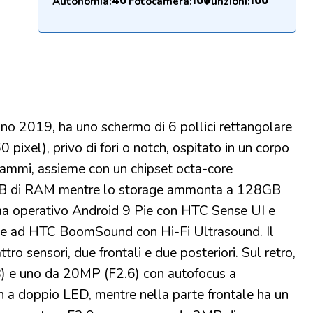
40
100
100
Autonomia:
Fotocamera:
Funzioni:
o 2019, ha uno schermo di 6 pollici rettangolare
ixel), privo di fori o notch, ospitato in un corpo
mmi, assieme con un chipset octa-core
B di RAM mentre lo storage ammonta a 128GB
ma operativo Android 9 Pie con HTC Sense UI e
razie ad HTC BoomSound con Hi-Fi Ultrasound. Il
o sensori, due frontali e due posteriori. Sul retro,
) e uno da 20MP (F2.6) con autofocus a
ash a doppio LED, mentre nella parte frontale ha un