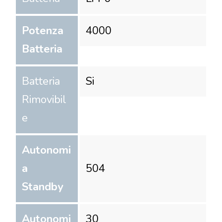
Potenza
4000
Batteria
Batteria
Si
Rimovibil
e
Autonomi
a
504
Standby
Autonomi
30