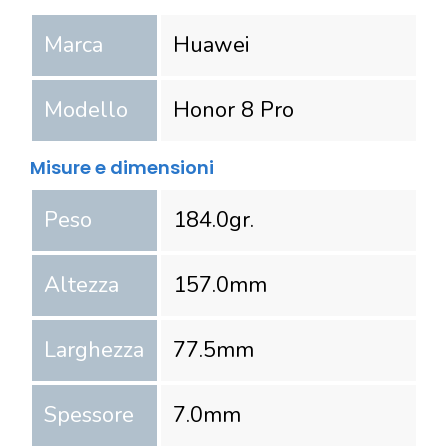
Marca
Huawei
Modello
Honor 8 Pro
Misure e dimensioni
Peso
184.0
gr.
Altezza
157.0
mm
Larghezza
77.5
mm
Spessore
7.0
mm