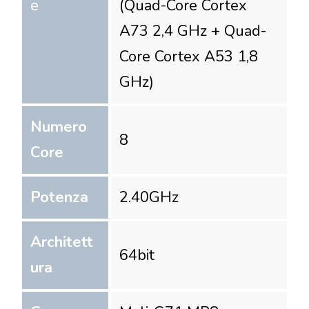
e
(Quad-Core Cortex
A73 2,4 GHz + Quad-
Core Cortex A53 1,8
GHz)
Numero
8
Core
Potenza
2.40
GHz
Architett
64
bit
ura