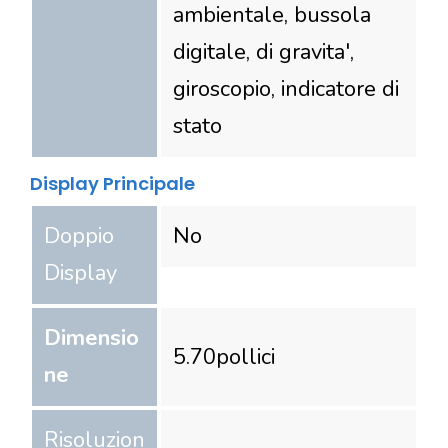
ambientale, bussola
digitale, di gravita',
giroscopio, indicatore di
stato
Display Principale
Doppio
No
Display
Dimensio
5.70
pollici
ne
Risoluzion