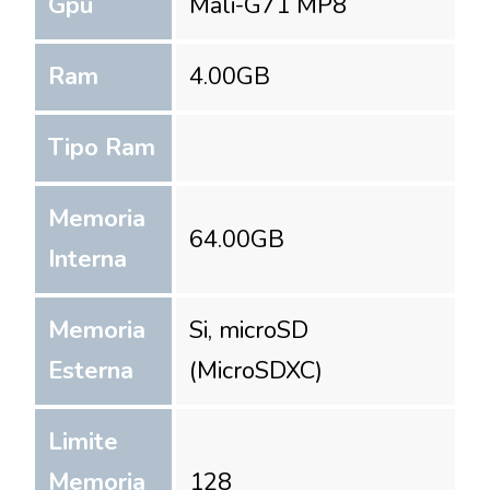
Gpu
Mali-G71 MP8
Ram
4.00
GB
Tipo Ram
Memoria
64.00
GB
Interna
Memoria
Si, microSD
Esterna
(MicroSDXC)
Limite
Memoria
128