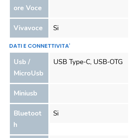
ore Voce
Vivavoce
Si
DATI E CONNETTIVITA'
Usb /
USB Type-C, USB-OTG
MicroUsb
Miniusb
Bluetoot
Si
h