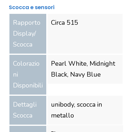
Scocca e sensori
Rapporto
Circa 515
Display/
Scocca
Colorazio
Pearl White, Midnight
ni
Black, Navy Blue
Disponibili
Dettagli
unibody, scocca in
Scocca
metallo