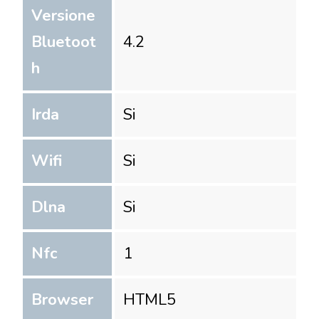
Versione
Bluetoot
4.2
h
Irda
Si
Wifi
Si
Dlna
Si
Nfc
1
Browser
HTML5