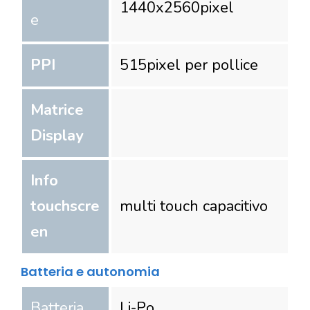
1440
x
2560
pixel
e
PPI
515
pixel per pollice
Matrice
Display
Info
touchscre
multi touch capacitivo
en
Batteria e autonomia
Batteria
Li-Po