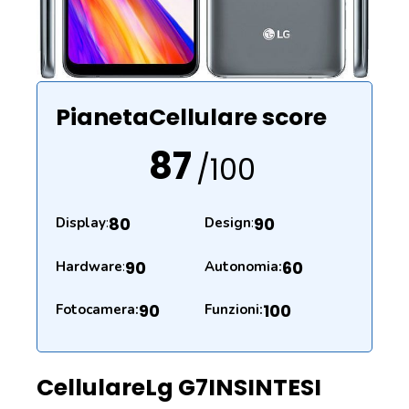
PianetaCellulare score
87
/100
80
90
Display
:
Design
:
90
60
Hardware
:
Autonomia:
90
100
Fotocamera:
Funzioni:
Cellulare
Lg G7
IN
SINTESI