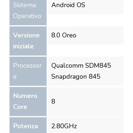
Sistema
Android OS
Operativo
Versione
8.0 Oreo
iniziale
Processor
Qualcomm SDM845
e
Snapdragon 845
Numero
8
Core
Potenza
2.80
GHz