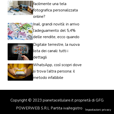
facilmente una tela
fotografica personalizzata
online?
Inail, grandi novità: in arrivo
l’adeguamento del 5,4%
delle rendite, ecco quando
Digitale terrestre, la nuova
lista dei canali: tutti i
dettagli
WhatsApp, così scopri dove
si trova l’altra persona: il
metodo infallibile
Copyright © 2023 pianetacellulare.it proprietà di GFG
POWERWEB S.R.L Partita iva/registro imprese:
Impostazioni privacy