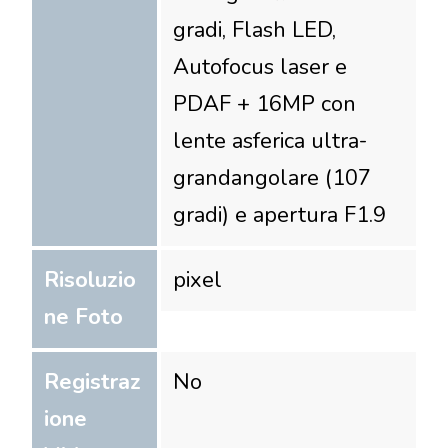
gradi, Flash LED,
Autofocus laser e
PDAF + 16MP con
lente asferica ultra-
grandangolare (107
gradi) e apertura F1.9
Risoluzio
pixel
ne Foto
Registraz
No
ione