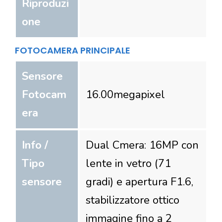
Riproduzi
one
FOTOCAMERA PRINCIPALE
Sensore
Fotocam
16.00
megapixel
era
Info /
Dual Cmera: 16MP con
Tipo
lente in vetro (71
sensore
gradi) e apertura F1.6,
stabilizzatore ottico
immagine fino a 2