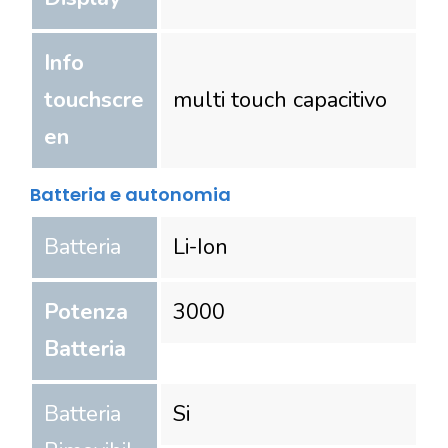
Info
touchscre
multi touch capacitivo
en
Batteria e autonomia
Batteria
Li-Ion
Potenza
3000
Batteria
Batteria
Si