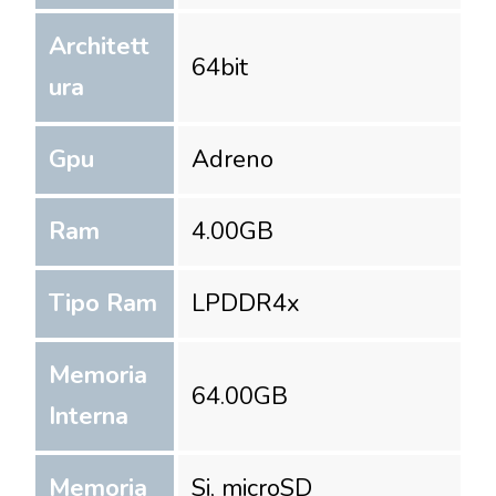
Architett
64
bit
ura
Gpu
Adreno
Ram
4.00
GB
Tipo Ram
LPDDR4x
Memoria
64.00
GB
Interna
Memoria
Si, microSD