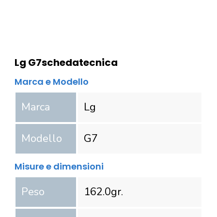
Lg G7
scheda
tecnica
Marca e Modello
Marca
Lg
Modello
G7
Misure e dimensioni
Peso
162.0
gr.