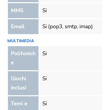
MMS
Si
Email
Si (pop3, smtp, imap)
MULTIMEDIA
Polifonich
Si
e
Giochi
Si
inclusi
Temi e
Si