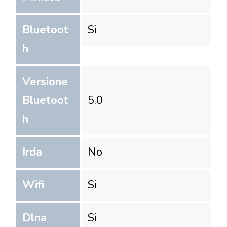
Bluetoot
Si
h
Versione
Bluetoot
5.0
h
Irda
No
Wifi
Si
Dlna
Si