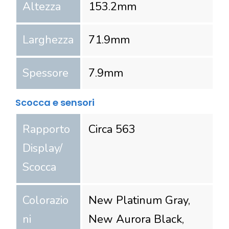
Altezza
153.2
mm
Larghezza
71.9
mm
Spessore
7.9
mm
Scocca e sensori
Rapporto
Circa 563
Display/
Scocca
Colorazio
New Platinum Gray,
ni
New Aurora Black,