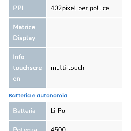
PPI
402
pixel per pollice
Matrice
Display
Info
touchscre
multi-touch
en
Batteria e autonomia
Batteria
Li-Po
Potenza
4500