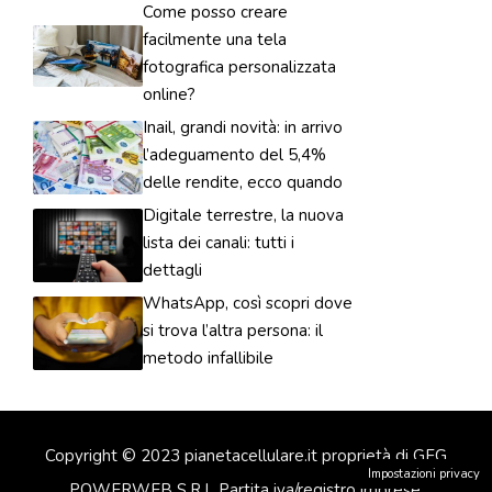
Come posso creare
facilmente una tela
fotografica personalizzata
online?
Inail, grandi novità: in arrivo
l’adeguamento del 5,4%
delle rendite, ecco quando
Digitale terrestre, la nuova
lista dei canali: tutti i
dettagli
WhatsApp, così scopri dove
si trova l’altra persona: il
metodo infallibile
Copyright © 2023 pianetacellulare.it proprietà di GFG
Impostazioni privacy
POWERWEB S.R.L Partita iva/registro imprese: