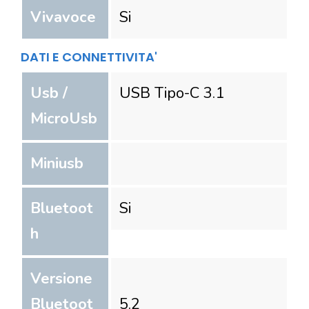
Vivavoce
Si
DATI E CONNETTIVITA'
Usb /
USB Tipo-C 3.1
MicroUsb
Miniusb
Bluetoot
Si
h
Versione
Bluetoot
5.2