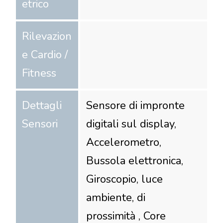
etrico
Rilevazion
e Cardio /
Fitness
Dettagli
Sensore di impronte
Sensori
digitali sul display,
Accelerometro,
Bussola elettronica,
Giroscopio, luce
ambiente, di
prossimità , Core