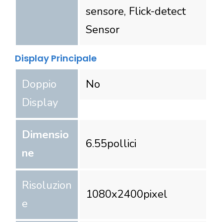
sensore, Flick-detect
Sensor
Display Principale
Doppio
No
Display
Dimensio
6.55
pollici
ne
Risoluzion
1080
x
2400
pixel
e