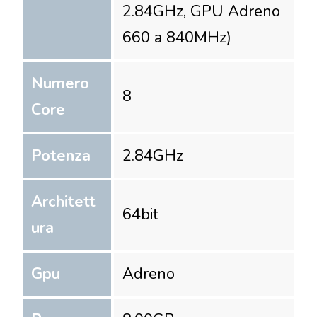
2.84GHz, GPU Adreno
660 a 840MHz)
Numero
8
Core
Potenza
2.84
GHz
Architett
64
bit
ura
Gpu
Adreno