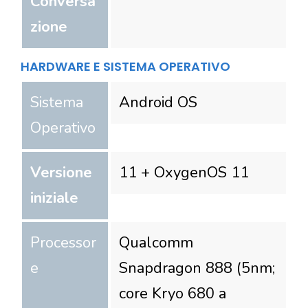
Conversa
zione
HARDWARE E SISTEMA OPERATIVO
Sistema
Android OS
Operativo
Versione
11 + OxygenOS 11
iniziale
Processor
Qualcomm
e
Snapdragon 888 (5nm;
core Kryo 680 a