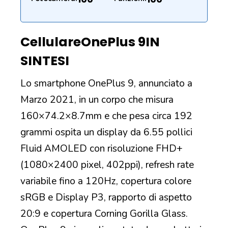
Cellulare
OnePlus 9
IN
SINTESI
Lo smartphone OnePlus 9, annunciato a
Marzo 2021, in un corpo che misura
160×74.2×8.7mm e che pesa circa 192
grammi ospita un display da 6.55 pollici
Fluid AMOLED con risoluzione FHD+
(1080×2400 pixel, 402ppi), refresh rate
variabile fino a 120Hz, copertura colore
sRGB e Display P3, rapporto di aspetto
20:9 e copertura Corning Gorilla Glass.