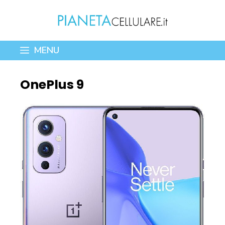
Vai
al
contenuto
MENU
OnePlus 9