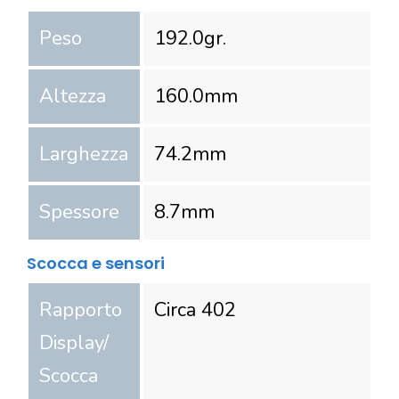
Peso
192.0
gr.
Altezza
160.0
mm
Larghezza
74.2
mm
Spessore
8.7
mm
Scocca e sensori
Rapporto
Circa 402
Display/
Scocca