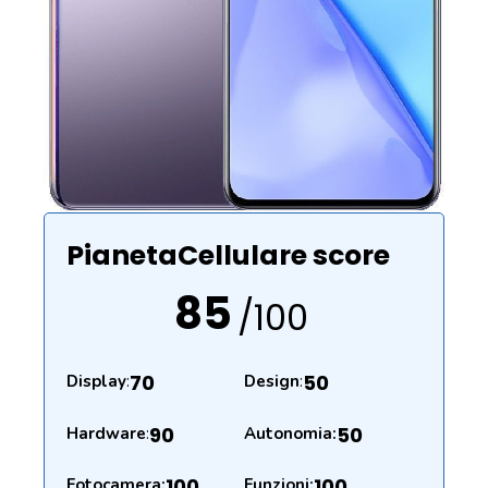
PianetaCellulare score
85
/100
70
50
Display
:
Design
:
90
50
Hardware
:
Autonomia:
100
100
Fotocamera:
Funzioni: