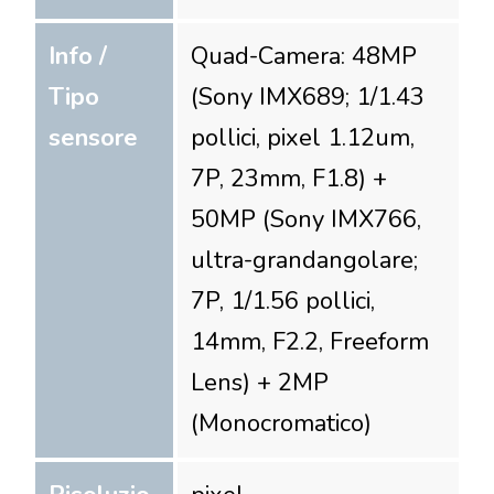
Info /
Quad-Camera: 48MP
Tipo
(Sony IMX689; 1/1.43
sensore
pollici, pixel 1.12um,
7P, 23mm, F1.8) +
50MP (Sony IMX766,
ultra-grandangolare;
7P, 1/1.56 pollici,
14mm, F2.2, Freeform
Lens) + 2MP
(Monocromatico)