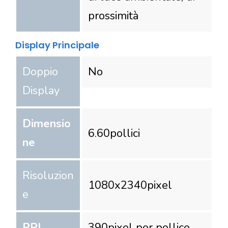
prossimità
Display Principale
Doppio
No
Display
Dimensio
6.60
pollici
ne
Risoluzion
1080
x
2340
pixel
e
PPI
390
pixel per pollice