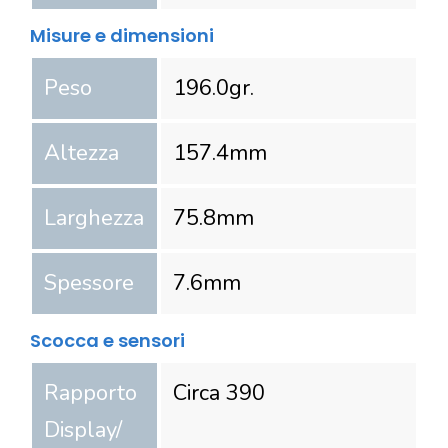
Misure e dimensioni
Peso
196.0
gr.
Altezza
157.4
mm
Larghezza
75.8
mm
Spessore
7.6
mm
Scocca e sensori
Rapporto
Circa 390
Display/