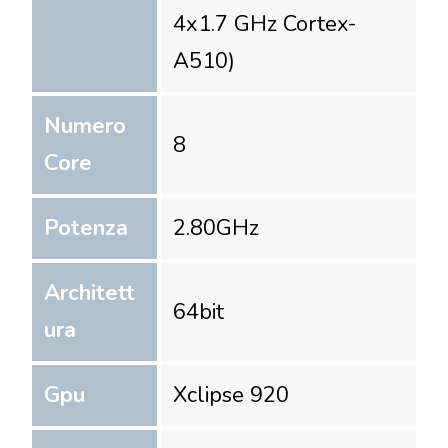
4x1.7 GHz Cortex-
A510)
Numero
8
Core
Potenza
2.80
GHz
Architett
64
bit
ura
Gpu
Xclipse 920