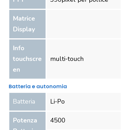
Matrice
Display
Info
touchscre
multi-touch
en
Batteria e autonomia
Batteria
Li-Po
Potenza
4500