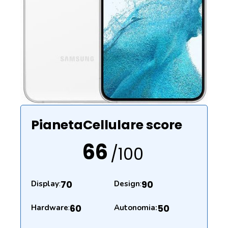
PianetaCellulare score
66
/100
70
90
Display
:
Design
:
60
50
Hardware
:
Autonomia: