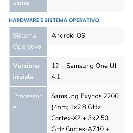
zione
HARDWARE E SISTEMA OPERATIVO
Sistema
Android OS
Operativo
Versione
12 + Samsung One UI
iniziale
4.1
Processor
Samsung Exynos 2200
e
(4nm; 1x2.8 GHz
Cortex-X2 + 3x2.50
GHz Cortex-A710 +