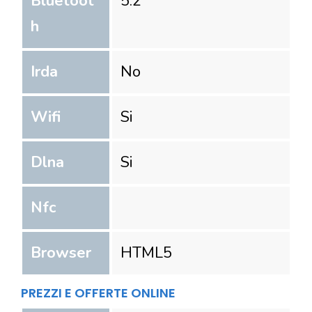
Bluetoot
5.2
h
Irda
No
Wifi
Si
Dlna
Si
Nfc
Browser
HTML5
PREZZI E OFFERTE ONLINE