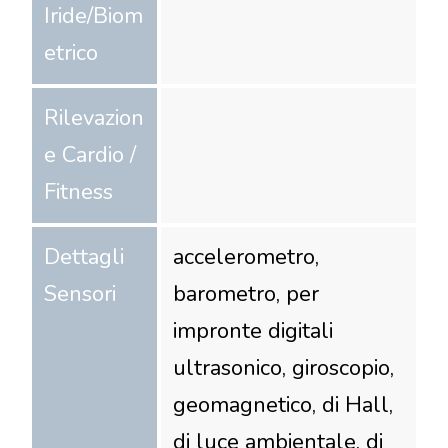
Iride/Biom
etrico
Rilevazion
e Cardio /
Fitness
Dettagli
accelerometro,
Sensori
barometro, per
impronte digitali
ultrasonico, giroscopio,
geomagnetico, di Hall,
di luce ambientale, di