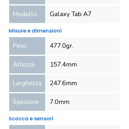
Modello
Galaxy Tab A7
Misure e dimensioni
Peso
477.0
gr.
Altezza
157.4
mm
Larghezza
247.6
mm
Spessore
7.0
mm
Scocca e sensori