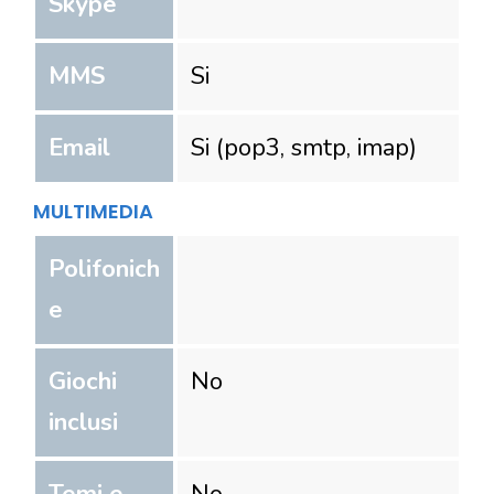
Skype
MMS
Si
Email
Si (pop3, smtp, imap)
MULTIMEDIA
Polifonich
e
Giochi
No
inclusi