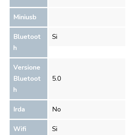
Miniusb
Bluetoot
Si
h
Versione
Bluetoot
5.0
h
Irda
No
Wifi
Si