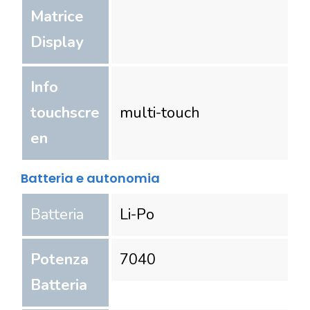
Matrice
Display
Info
touchscre
multi-touch
en
Batteria e autonomia
Batteria
Li-Po
Potenza
7040
Batteria