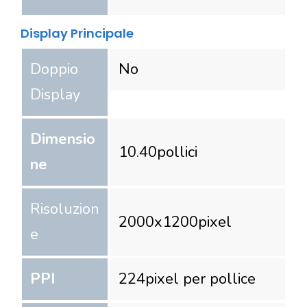
Display Principale
Doppio
No
Display
Dimensio
10.40
pollici
ne
Risoluzion
2000
x
1200
pixel
e
PPI
224
pixel per pollice