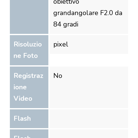
obiettivo
grandangolare F2.0 da
84 gradi
Risoluzio
pixel
ne Foto
Registraz
No
ione
Video
Flash