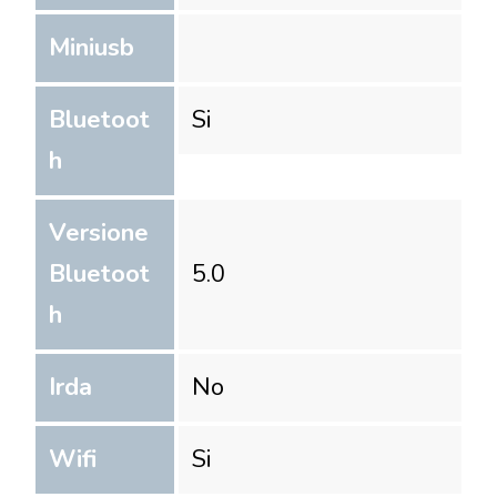
Miniusb
Bluetoot
Si
h
Versione
Bluetoot
5.0
h
Irda
No
Wifi
Si