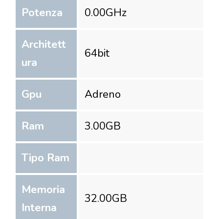
Potenza
0.00
GHz
Architett
64
bit
ura
Gpu
Adreno
Ram
3.00
GB
Tipo Ram
Memoria
32.00
GB
Interna