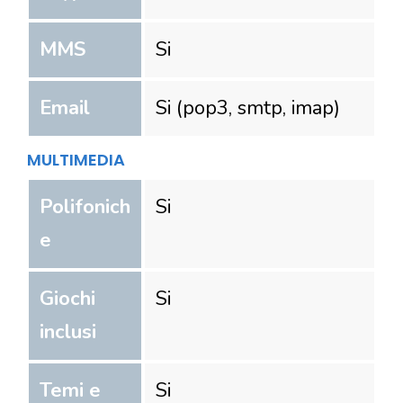
MMS
Si
Email
Si (pop3, smtp, imap)
MULTIMEDIA
Polifonich
Si
e
Giochi
Si
inclusi
Temi e
Si