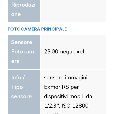
Riproduzi
one
FOTOCAMERA PRINCIPALE
Sensore
Fotocam
23.00
megapixel
era
Info /
sensore immagini
Tipo
Exmor RS per
sensore
dispositivi mobili da
1/2,3'', ISO 12800,