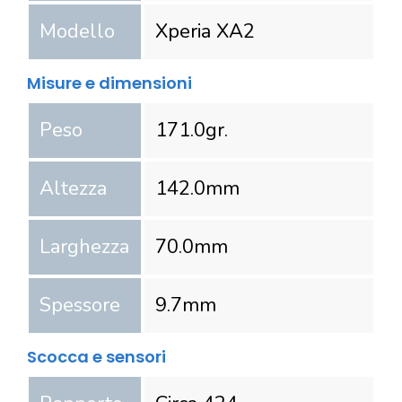
Modello
Xperia XA2
Misure e dimensioni
Peso
171.0
gr.
Altezza
142.0
mm
Larghezza
70.0
mm
Spessore
9.7
mm
Scocca e sensori