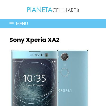
Vai
al
contenuto
MENU
Sony Xperia XA2