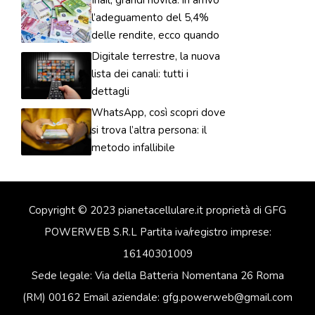
l’adeguamento del 5,4%
delle rendite, ecco quando
Digitale terrestre, la nuova
lista dei canali: tutti i
dettagli
WhatsApp, così scopri dove
si trova l’altra persona: il
metodo infallibile
Copyright © 2023 pianetacellulare.it proprietà di GFG
POWERWEB S.R.L Partita iva/registro imprese:
16140301009
Sede legale: Via della Batteria Nomentana 26 Roma
(RM) 00162 Email aziendale: gfg.powerweb@gmail.com