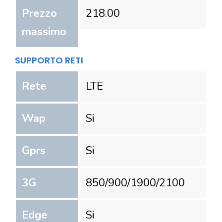
Prezzo
218.00
massimo
SUPPORTO RETI
Rete
LTE
Wap
Si
Gprs
Si
3G
850/900/1900/2100
Edge
Si