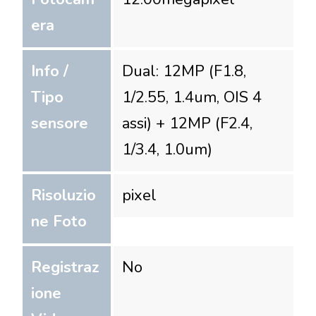
era
Info /
Dual: 12MP (F1.8,
Tipo
1/2.55, 1.4um, OIS 4
sensore
assi) + 12MP (F2.4,
1/3.4, 1.0um)
Risoluzio
pixel
ne Foto
Registraz
No
ione