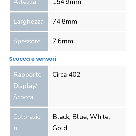
Altezza
154.9
mm
Larghezza
74.8
mm
Spessore
7.6
mm
Scocca e sensori
Rapporto
Circa 402
Display/
Scocca
Colorazio
Black, Blue, White,
ni
Gold