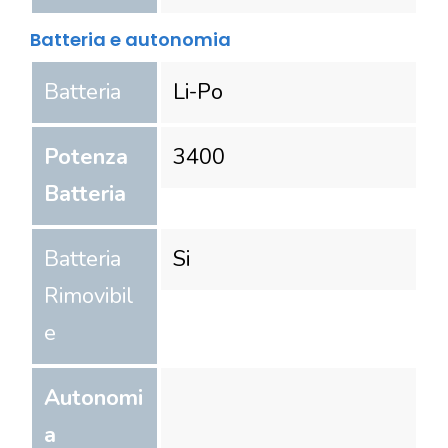
Batteria e autonomia
Batteria
Li-Po
Potenza
3400
Batteria
Batteria
Si
Rimovibil
e
Autonomi
a