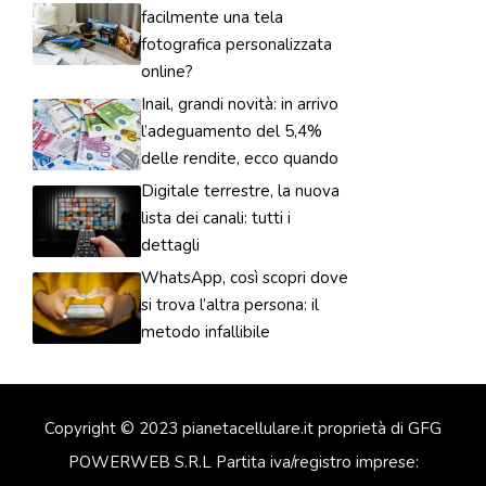
facilmente una tela
fotografica personalizzata
online?
Inail, grandi novità: in arrivo
l’adeguamento del 5,4%
delle rendite, ecco quando
Digitale terrestre, la nuova
lista dei canali: tutti i
dettagli
WhatsApp, così scopri dove
si trova l’altra persona: il
metodo infallibile
Copyright © 2023 pianetacellulare.it proprietà di GFG
POWERWEB S.R.L Partita iva/registro imprese: