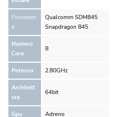
iniziale
Processor
Qualcomm SDM845
e
Snapdragon 845
Numero
8
Core
Potenza
2.80
GHz
Architett
64
bit
ura
Gpu
Adreno