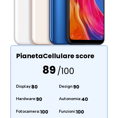
PianetaCellulare score
89
/100
80
90
Display
:
Design
:
90
40
Hardware
:
Autonomia:
100
100
Fotocamera:
Funzioni: