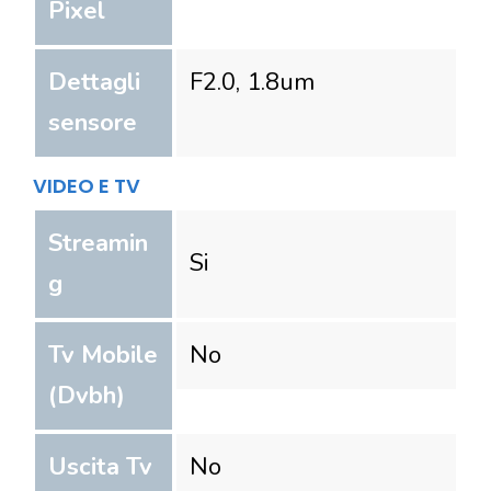
Pixel
Dettagli
F2.0, 1.8um
sensore
VIDEO E TV
Streamin
Si
g
Tv Mobile
No
(Dvbh)
Uscita Tv
No