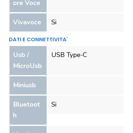
ore Voce
Vivavoce
Si
DATI E CONNETTIVITA'
Usb /
USB Type-C
MicroUsb
Miniusb
Bluetoot
Si
h