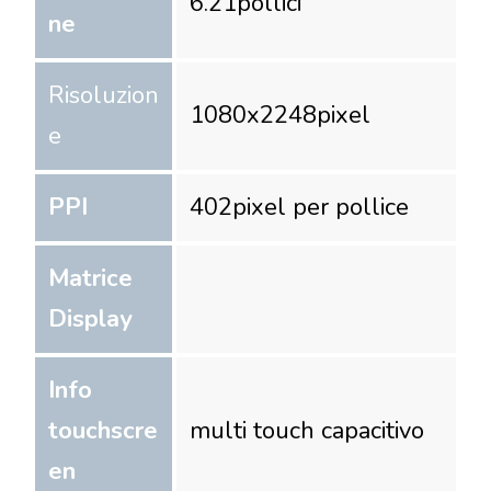
6.21
pollici
ne
Risoluzion
1080
x
2248
pixel
e
PPI
402
pixel per pollice
Matrice
Display
Info
touchscre
multi touch capacitivo
en