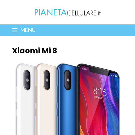
Vai
al
contenuto
MENU
Xiaomi Mi 8