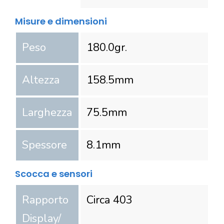
Misure e dimensioni
Peso
180.0
gr.
Altezza
158.5
mm
Larghezza
75.5
mm
Spessore
8.1
mm
Scocca e sensori
Rapporto
Circa 403
Display/