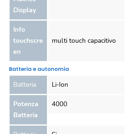
Display
Info
touchscre
multi touch capacitivo
en
Batteria e autonomia
Batteria
Li-Ion
Potenza
4000
Batteria