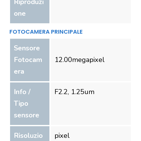
Riproduzi
one
FOTOCAMERA PRINCIPALE
Sensore
Fotocam
12.00
megapixel
era
Info /
F2.2, 1.25um
Tipo
sensore
Risoluzio
pixel