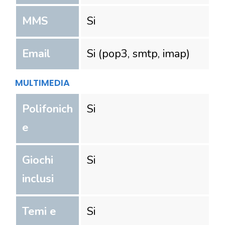
MMS
Si
Email
Si (pop3, smtp, imap)
MULTIMEDIA
Polifonich
Si
e
Giochi
Si
inclusi
Temi e
Si