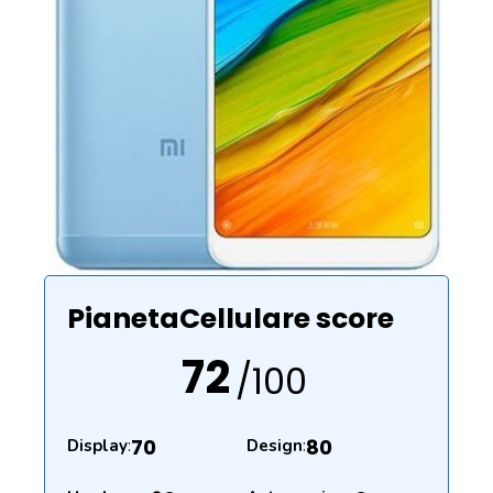
PianetaCellulare score
72
/100
70
80
Display
:
Design
: