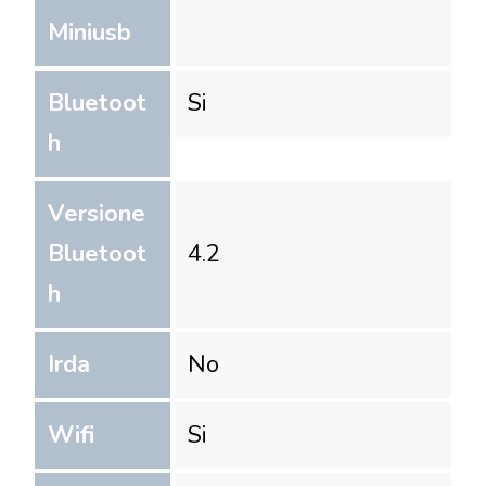
Miniusb
Bluetoot
Si
h
Versione
Bluetoot
4.2
h
Irda
No
Wifi
Si