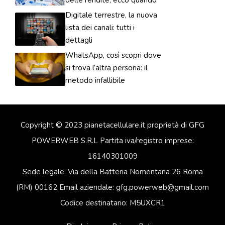
delle rendite, ecco quando
Digitale terrestre, la nuova
lista dei canali: tutti i
dettagli
WhatsApp, così scopri dove
si trova l’altra persona: il
metodo infallibile
Copyright © 2023 pianetacellulare.it proprietà di GFG
POWERWEB S.R.L Partita iva/registro imprese:
16140301009
Sede legale: Via della Batteria Nomentana 26 Roma
(RM) 00162 Email aziendale: gfg.powerweb@gmail.com
Codice destinatario: M5UXCR1