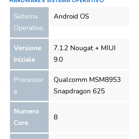
HARDWARE E SISTEMA OPERATIVO
Sistema
Android OS
Operativo
Versione
7.1.2 Nougat + MIUI
iniziale
9.0
Processor
Qualcomm MSM8953
e
Snapdragon 625
Numero
8
Core