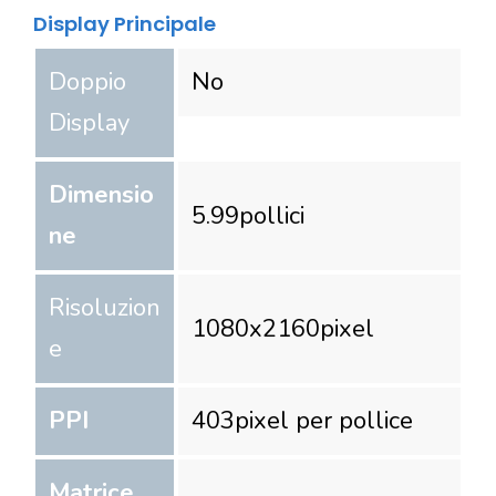
Display Principale
Doppio
No
Display
Dimensio
5.99
pollici
ne
Risoluzion
1080
x
2160
pixel
e
PPI
403
pixel per pollice
Matrice