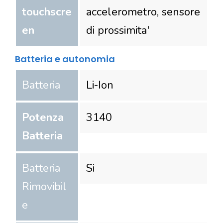
touchscre
accelerometro, sensore
en
di prossimita'
Batteria e autonomia
Batteria
Li-Ion
Potenza
3140
Batteria
Batteria
Si
Rimovibil
e