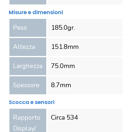
Misure e dimensioni
Peso
185.0
gr.
Altezza
151.8
mm
Larghezza
75.0
mm
Spessore
8.7
mm
Scocca e sensori
Rapporto
Circa 534
Display/