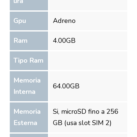
ura
Gpu
Adreno
Ram
4.00
GB
Tipo Ram
Memoria
64.00
GB
Interna
Memoria
Si, microSD fino a 256
Esterna
GB (usa slot SIM 2)