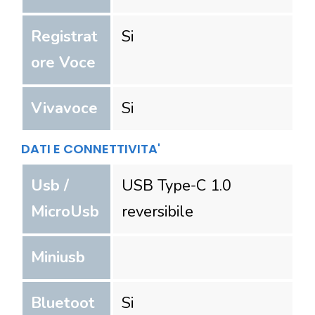
Registrat
Si
ore Voce
Vivavoce
Si
DATI E CONNETTIVITA'
Usb /
USB Type-C 1.0
MicroUsb
reversibile
Miniusb
Bluetoot
Si