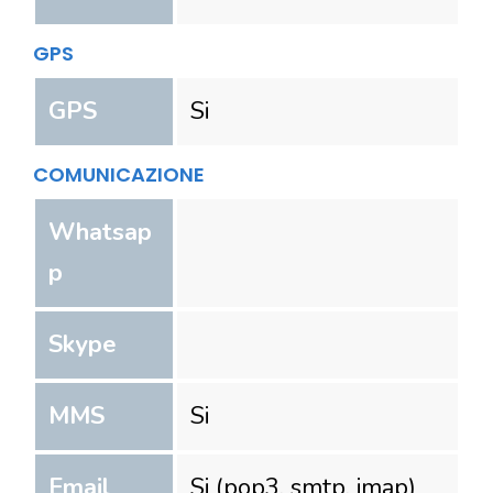
GPS
GPS
Si
COMUNICAZIONE
Whatsap
p
Skype
MMS
Si
Email
Si (pop3, smtp, imap)