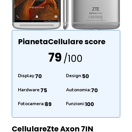
PianetaCellulare score
79
/100
70
50
Display
:
Design
:
75
70
Hardware
:
Autonomia:
89
100
Fotocamera:
Funzioni:
Cellulare
Zte Axon 7
IN