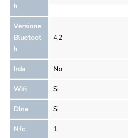
h
Versione
Bluetoot
4.2
h
Irda
No
Wifi
Si
Dlna
Si
Nfc
1