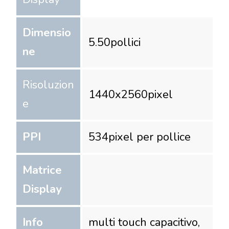
Dimensio
5.50
pollici
ne
Risoluzion
1440
x
2560
pixel
e
PPI
534
pixel per pollice
Matrice
Display
Info
multi touch capacitivo,