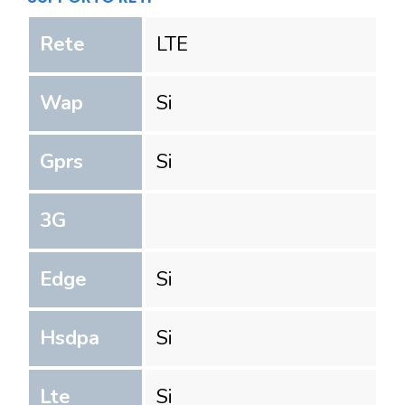
Rete
LTE
Wap
Si
Gprs
Si
3G
Edge
Si
Hsdpa
Si
Lte
Si