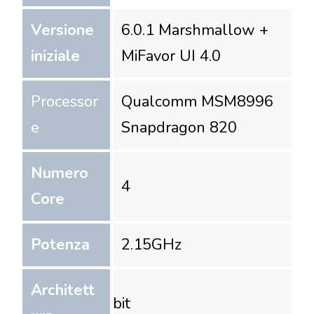
Versione
6.0.1 Marshmallow +
iniziale
MiFavor UI 4.0
Processor
Qualcomm MSM8996
e
Snapdragon 820
Numero
4
Core
Potenza
2.15
GHz
Architett
bit