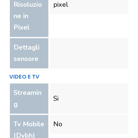
Risoluzio
pixel
ne in
Pixel
Dettagli
sensore
VIDEO E TV
Streamin
Si
g
Tv Mobile
No
(Dvbh)