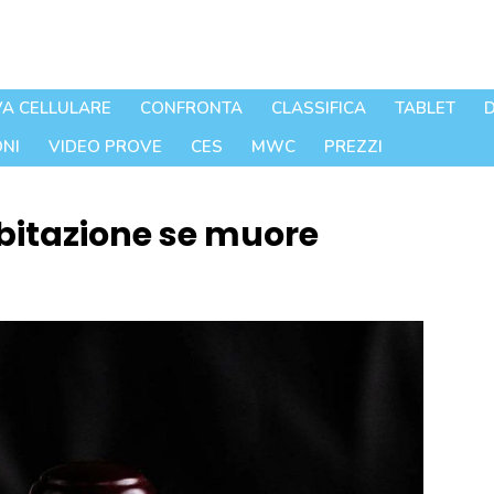
A CELLULARE
CONFRONTA
CLASSIFICA
TABLET
D
NI
VIDEO PROVE
CES
MWC
PREZZI
 abitazione se muore