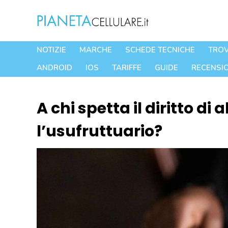
Vai
al
contenuto
NOTIZIE
MARCHE
SCHEDE TECNICHE
TROV
ANDROID
IOS
TARIFFE
GUIDE
RECENSIO
A chi spetta il diritto di
l’usufruttuario?