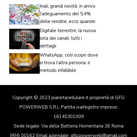
Inail, grandi novità: in arrivo
l’adeguamento del 5,4%
delle rendite, ecco quando
Digitale terrestre, la nuova
lista dei canali: tutti i
dettagli
WhatsApp, così scopri dove
si trova l’altra persona: il
metodo infallibile
Copyright © 2023 pianetacellulare.it proprietà di GFG
POWERWEB S.R.L Partita iva/registro imprese:
16140301009
Sede legale: Via della Batteria Nomentana 26 Roma
(RM) 00162 Email aziendale: gfg.powerweb@gmail.com