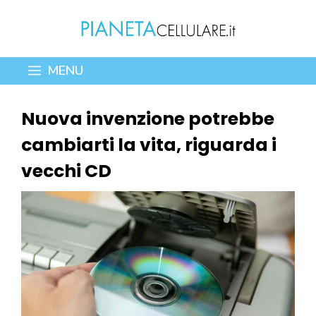
Vai
al
contenuto
MENU
Nuova invenzione potrebbe
cambiarti la vita, riguarda i
vecchi CD