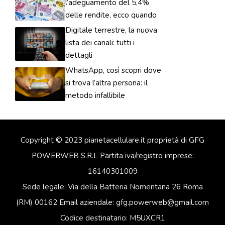
l’adeguamento del 5,4%
delle rendite, ecco quando
Digitale terrestre, la nuova
lista dei canali: tutti i
dettagli
WhatsApp, così scopri dove
si trova l’altra persona: il
metodo infallibile
Copyright © 2023 pianetacellulare.it proprietà di GFG
POWERWEB S.R.L Partita iva/registro imprese:
16140301009
Sede legale: Via della Batteria Nomentana 26 Roma
(RM) 00162 Email aziendale: gfg.powerweb@gmail.com
Codice destinatario: M5UXCR1