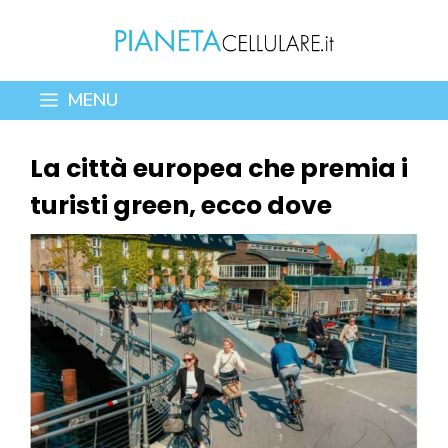
Vai
al
contenuto
MENU
La città europea che premia i
turisti green, ecco dove