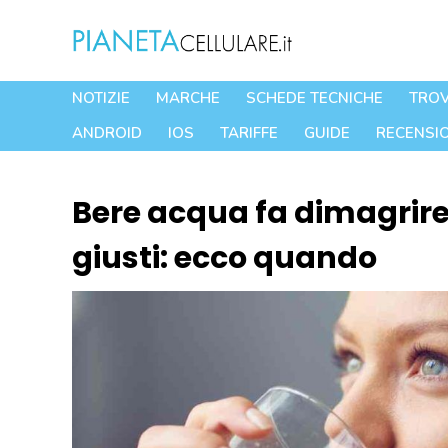
Vai
al
contenuto
NOTIZIE
MARCHE
SCHEDE TECNICHE
TROV
ANDROID
IOS
TARIFFE
GUIDE
RECENSIO
Bere acqua fa dimagrire,
giusti: ecco quando