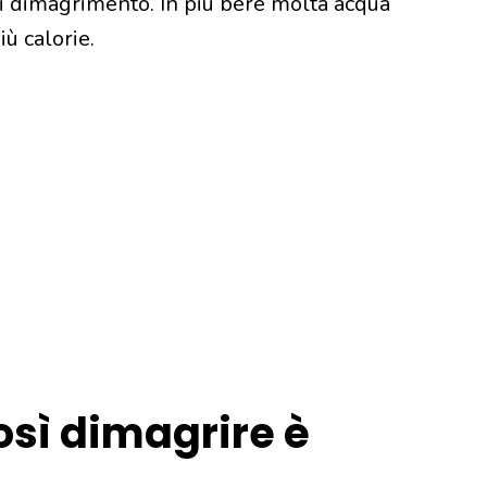
i dimagrimento. In più bere molta acqua
iù calorie.
così dimagrire è