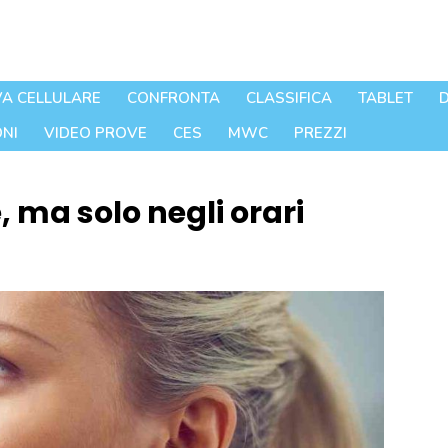
A CELLULARE
CONFRONTA
CLASSIFICA
TABLET
D
NI
VIDEO PROVE
CES
MWC
PREZZI
 ma solo negli orari