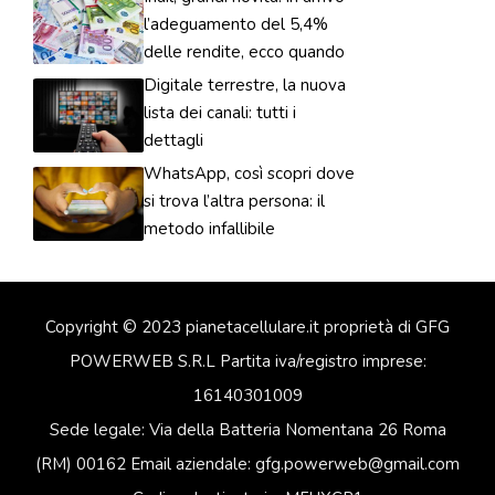
l’adeguamento del 5,4%
delle rendite, ecco quando
Digitale terrestre, la nuova
lista dei canali: tutti i
dettagli
WhatsApp, così scopri dove
si trova l’altra persona: il
metodo infallibile
Copyright © 2023 pianetacellulare.it proprietà di GFG
POWERWEB S.R.L Partita iva/registro imprese:
16140301009
Sede legale: Via della Batteria Nomentana 26 Roma
(RM) 00162 Email aziendale: gfg.powerweb@gmail.com