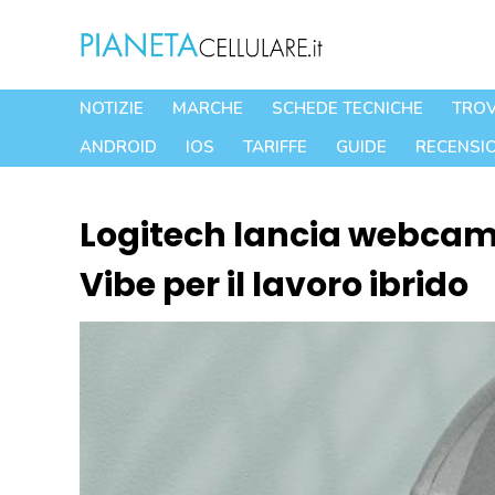
Vai
al
contenuto
NOTIZIE
MARCHE
SCHEDE TECNICHE
TROV
ANDROID
IOS
TARIFFE
GUIDE
RECENSIO
Logitech lancia webcam 
Vibe per il lavoro ibrido