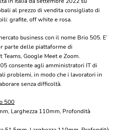
ta in Italia da settembre 2022 su
bali al prezzo di vendita consigliato di
ili: grafite, off white e rosa.
ercato business con il nome Brio 505. E’
r parte delle piattaforme di
oft Teams, Google Meet e Zoom.
505 consente agli amministratori IT di
li problemi, in modo che i lavoratori in
aborare senza difficoltà.
io 500
5mm, Larghezza 110mm, Profondità
za 51.5mm, Larghezza 110mm, Profondità