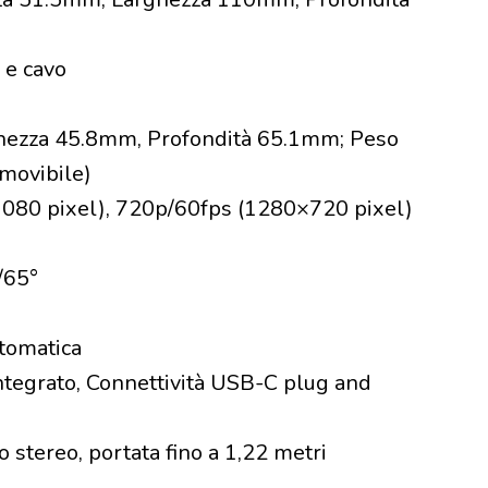
 e cavo
ghezza 45.8mm, Profondità 65.1mm; Peso
imovibile)
×1080 pixel), 720p/60fps (1280×720 pixel)
/65°
utomatica
 integrato, Connettività USB-C plug and
 stereo, portata fino a 1,22 metri