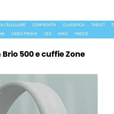
A CELLULARE
CONFRONTA
CLASSIFICA
TABLET
D
NI
VIDEO PROVE
CES
MWC
PREZZI
Brio 500 e cuffie Zone