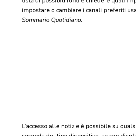
lista di possibili fonti e chiedere quali i
impostare o cambiare i canali preferiti us
Sommario Quotidiano
.
L’accesso alle notizie è possibile su quals
seconda del tipo dispositivo, se con displ