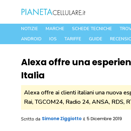
Vai
al
contenuto
NOTIZIE
MARCHE
SCHEDE TECNICHE
TROV
ANDROID
IOS
TARIFFE
GUIDE
RECENSIO
Alexa offre una esperien
Italia
Alexa offre ai clienti italiani una nuova es
Rai, TGCOM24, Radio 24, ANSA, RDS, R
Simone Ziggiotto
5 Dicembre 2019
Scritto da
il