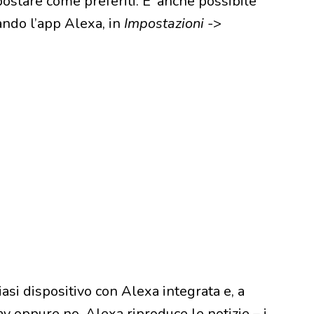
mpostare come preferiti. E’ anche possibile
ando l’app Alexa, in
Impostazioni
->
iasi dispositivo con Alexa integrata e, a
ay oppure no, Alexa riproduce le notizie – i