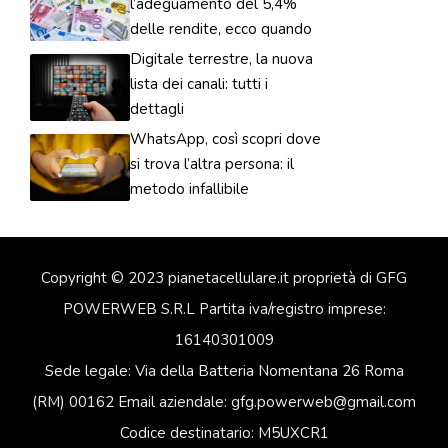
l’adeguamento del 5,4%
delle rendite, ecco quando
Digitale terrestre, la nuova
lista dei canali: tutti i
dettagli
WhatsApp, così scopri dove
si trova l’altra persona: il
metodo infallibile
Copyright © 2023 pianetacellulare.it proprietà di GFG
POWERWEB S.R.L Partita iva/registro imprese:
16140301009
Sede legale: Via della Batteria Nomentana 26 Roma
(RM) 00162 Email aziendale: gfg.powerweb@gmail.com
Codice destinatario: M5UXCR1