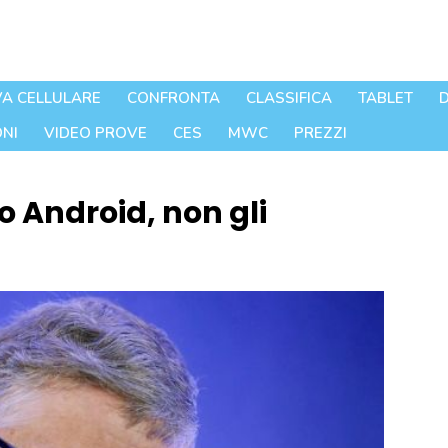
A CELLULARE
CONFRONTA
CLASSIFICA
TABLET
D
NI
VIDEO PROVE
CES
MWC
PREZZI
o Android, non gli