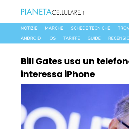
Vai
al
contenuto
NOTIZIE
MARCHE
SCHEDE TECNICHE
TROV
ANDROID
IOS
TARIFFE
GUIDE
RECENSIO
Bill Gates usa un telefon
interessa iPhone