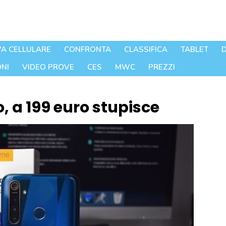
A CELLULARE
CONFRONTA
CLASSIFICA
TABLET
D
NI
VIDEO PROVE
CES
MWC
PREZZI
, a 199 euro stupisce