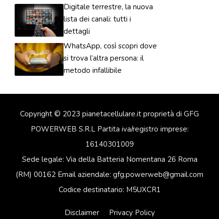
Digitale terrestre, la nuova
lista dei canali: tutti i
dettagli
WhatsApp, così scopri dove
si trova l’altra persona: il
metodo infallibile
Copyright © 2023 pianetacellulare.it proprietà di GFG
POWERWEB S.R.L Partita iva/registro imprese:
16140301009
Sede legale: Via della Batteria Nomentana 26 Roma
(RM) 00162 Email aziendale: gfg.powerweb@gmail.com
Codice destinatario: M5UXCR1
Disclaimer
Privacy Policy