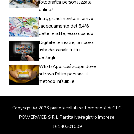
fotografica personalizzata
online?
Inail, grandi novità: in arrivo
l’adeguamento del 5,4%
delle rendite, ecco quando
Digitale terrestre, la nuova
lista dei canali: tutti i
dettagli
WhatsApp, così scopri dove
si trova l’altra persona: il
metodo infallibile
Copyright © 2023 pianetacellulare.it proprietà di GFG
POWERWEB S.R.L Partita iva/registro imprese:
16140301009