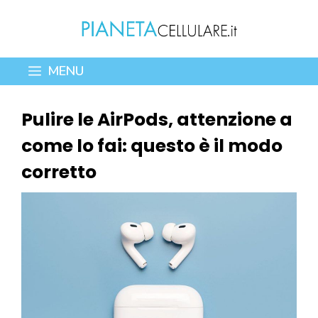
Vai
al
contenuto
MENU
Pulire le AirPods, attenzione a
come lo fai: questo è il modo
corretto