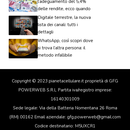
l’adeguamento del 5,4%
delle rendite, ecco quando
Digitale terrestre, la nuova
lista dei canali: tutti i
dettagli
WhatsApp, così scopri dove
si trova l’altra persona: il
metodo infallibile
Copyright © 2023 pianetacellulare.it proprietà di GFG
POWERWEB S.R.L Partita iva/registro imprese:
16140301009
Sede legale: Via della Batteria Nomentana 26 Roma
(RM) 00162 Email aziendale: gfg.powerweb@gmail.com
Codice destinatario: M5UXCR1