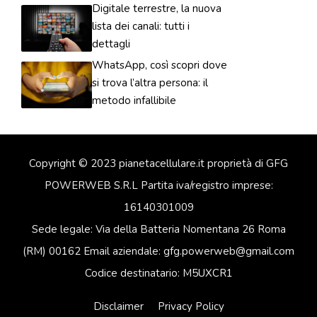
Digitale terrestre, la nuova
lista dei canali: tutti i
dettagli
WhatsApp, così scopri dove
si trova l’altra persona: il
metodo infallibile
Copyright © 2023 pianetacellulare.it proprietà di GFG
POWERWEB S.R.L Partita iva/registro imprese:
16140301009
Sede legale: Via della Batteria Nomentana 26 Roma
(RM) 00162 Email aziendale: gfg.powerweb@gmail.com
Codice destinatario: M5UXCR1
Disclaimer
Privacy Policy