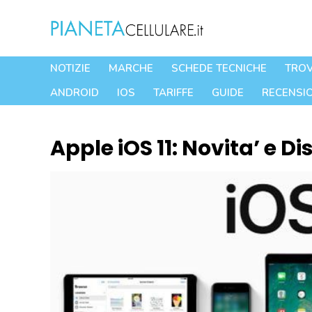
Vai
al
contenuto
NOTIZIE
MARCHE
SCHEDE TECNICHE
TROV
ANDROID
IOS
TARIFFE
GUIDE
RECENSIO
Apple iOS 11: Novita’ e D