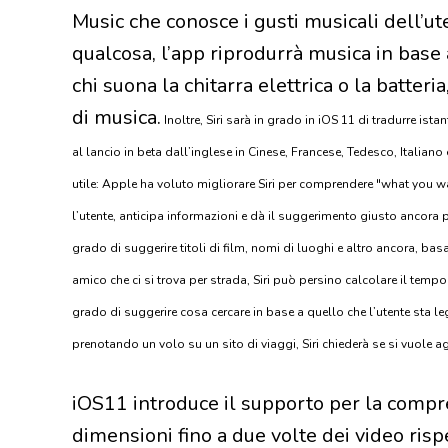
Music che conosce i gusti musicali dell’ute
qualcosa, l’app riprodurrà musica in base 
chi suona la chitarra elettrica o la batteri
di musica.
Inoltre, Siri sarà in grado in iOS 11 di tradurre ist
al lancio in beta dall’inglese in Cinese, Francese, Tedesco, Italiano
utile: Apple ha voluto migliorare Siri per comprendere "what you w
l’utente, anticipa informazioni e dà il suggerimento giusto ancora pr
grado di suggerire titoli di film, nomi di luoghi e altro ancora, basa
amico che ci si trova per strada, Siri può persino calcolare il tempo c
grado di suggerire cosa cercare in base a quello che l’utente st
prenotando un volo su un sito di viaggi, Siri chiederà se si vuole 
iOS11 introduce il supporto per la comp
dimensioni fino a due volte dei video risp