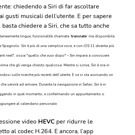
nte: chiedendo a Siri di far ascoltare
ai gusti musicali dell’utente. E per sapere
a, basta chiedere a Siri, che sa tutto anche
antaneamente lingue, funzionalità chiamata ‘
translate
‘ ma disponibile
 e Spagnolo. Siri è più di una semplice voce, e con iOS 11 diventa più
ant next", ossia "quello che vuoi dopo" – Siri impara a conoscere
ima che gli venga chiesto qualcosa. Mentre si scrive, Siri è ora in
ndosi sulle ricerche più recenti dell’utente. E se si sta avvisando un
he servirà ad arrivare. Durante la navigazione in Safari, Siri è in
a leggendo in quel momento, e confermando un appuntamento o
aggiungere al calendario personale.
ressione video
HEVC
per ridurre le
etto al codec H.264. E ancora, l’app