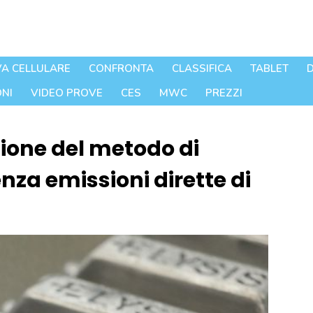
A CELLULARE
CONFRONTA
CLASSIFICA
TABLET
D
NI
VIDEO PROVE
CES
MWC
PREZZI
zione del metodo di
nza emissioni dirette di