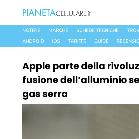
Vai
al
contenuto
NOTIZIE
MARCHE
SCHEDE TECNICHE
TROV
ANDROID
IOS
TARIFFE
GUIDE
RECENSIO
Apple parte della rivolu
fusione dell’alluminio se
gas serra