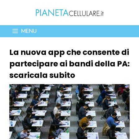
Vai
al
contenuto
MENU
La nuova app che consente di
partecipare ai bandi della PA:
scaricala subito