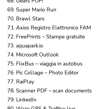
68. Gears POP!
69. Super Mario Run
70. Brawl Stars
71. Axios Registro Elettronico FAM
72. FreePrints – Stampe gratuite
73. aquapark.io
74. Microsoft Outlook
75. FlixBus – viaggia in autobus
76. Pic Collage – Photo Editor
77. RaiPlay
78. Scanner PDF – scan documents
79. LinkedIn
80. Waze GPS & Traffico live