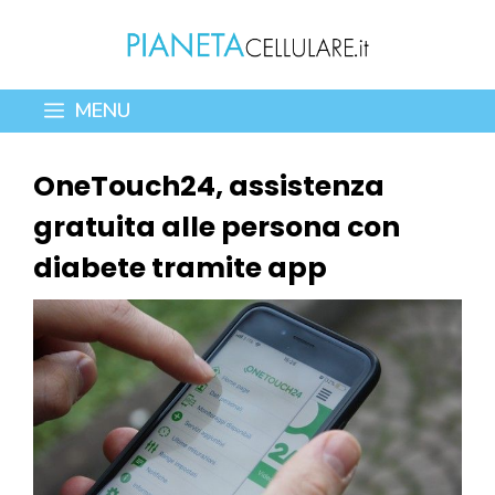
Vai
al
contenuto
MENU
OneTouch24, assistenza
gratuita alle persona con
diabete tramite app