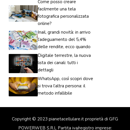
Come posso creare
facilmente una tela
fotografica personalizzata
online?
Inail, grandi novità: in arrivo
l’adeguamento del 5,4%
delle rendite, ecco quando
Digitale terrestre, la nuova
lista dei canali: tutti i
dettagli
WhatsApp, così scopri dove
si trova l’altra persona: il
metodo infallibile
Copyright © 2023 pianetacellulare.it proprietà di GFG
POWERWEB S.R.L Partita iva/registro imprese: